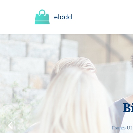
elddd
lection Experience
 of high fidelity assets to create prototypes and wireframes withh