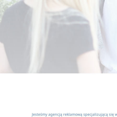
fidelity assets to create prototypes.
Browse our services
Jesteśmy agencją reklamową specjalizującą się