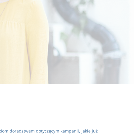
Consisting from 
ziom doradztwem dotyczącym kampanii, jakie już